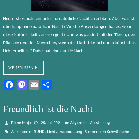
Heute ist es nicht einfach eine natürliche Nacht zu erleben. Aber was ist
überhaupt eine natürliche Nacht? Welche Auswirkungen hat es, wenn
diese Natürlichkeit verloren geht? Und was passiert mit den Tieren, den
Pflanzen und den Menschen, wenn der Nachthimmel durch künstliches
Licht erhellt ist? Dabei hat eine dunkle Nacht…
WEITERLESEN
Fa
M
E
Te
ce
as
m
ile
b
to
ail
n
Freundlich ist die Nacht
o
d
ok
o
,
Biene Maja
28. Juli 2021
Allgemein
Ausstellung
n
,
,
,
Astronomie
BUND
Lichtverschmutzung
Sternenpark Schwäbische