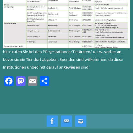
bitte rufen Sie bei den Pflegestationen/Tierärzten/ u.s.w. vorher an,
bevor sie ein Tier dort abgeben. Spenden sind willkommen, da diese
Institutionen unbedingt darauf angewiesen sind.
Fa
M
E
Te
ce
as
m
ile
b
to
ail
n
o
d
ok
o
n