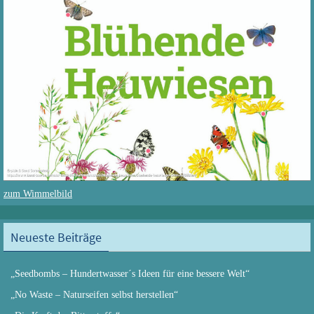
zum Wimmelbild
Neueste Beiträge
„Seedbombs – Hundertwasser´s Ideen für eine bessere Welt“
„No Waste – Naturseifen selbst herstellen“