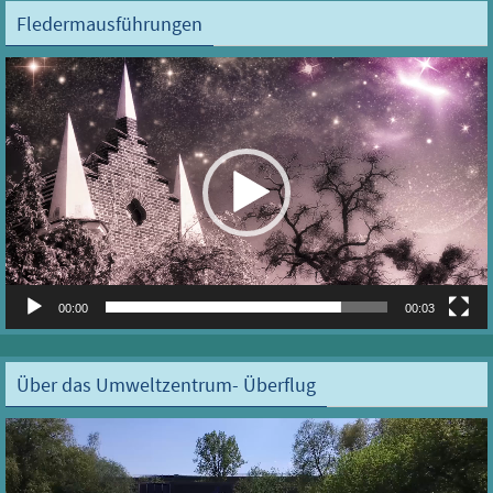
Fledermausführungen
Video-
Player
00:00
00:03
Über das Umweltzentrum- Überflug
Video-
Player