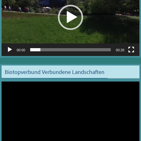
00:00
00:26
Biotopverbund Verbundene Landschaften
Video-
Player