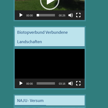
00:00
00:26
Biotopverbund Verbundene
Landschaften
Video-
Player
00:00
03:16
NAJU- Versum