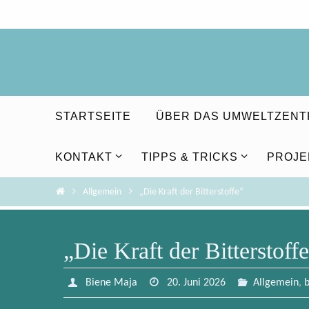
Zum
Inhalt
springen
Zum
STARTSEITE
ÜBER DAS UMWELTZEN
Inhalt
springen
KONTAKT
TIPPS & TRICKS
PROJE
Home
Allgemein
„Die Kraft der Bitterstoffe“
„Die Kraft der Bitterstoff
Biene Maja
20. Juni 2026
Allgemein
,