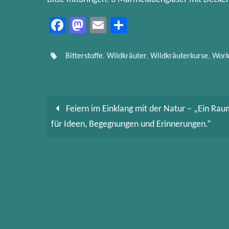
Fa
M
E
Te
ce
as
m
ile
b
to
ail
n
Bitterstoffe
,
Wildkräuter
,
Wildkräuterkurse
,
Work
o
d
ok
o
n
Feiern im Einklang mit der Natur – „Ein Rau
für Ideen, Begegnungen und Erinnerungen.“