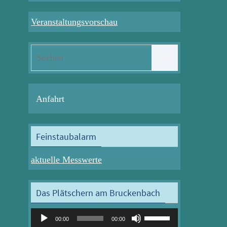
Veranstaltungsvorschau
Suchen
Suchen
nach:
Anfahrt
Feinstaubalarm
aktuelle Messwerte
Das Plätschern am Bruckenbach
Audio-
Pfeiltasten
00:00
00:00