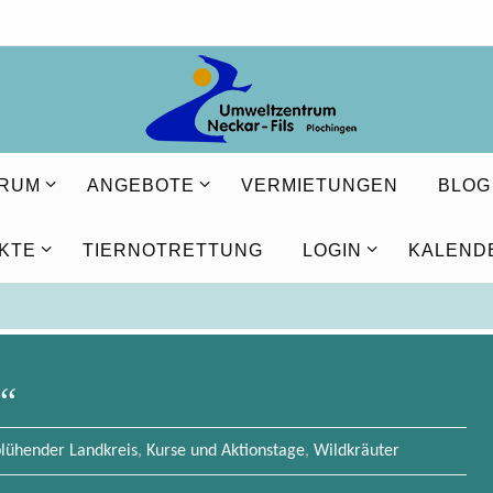
TRUM
ANGEBOTE
VERMIETUNGEN
BLOG
KTE
TIERNOTRETTUNG
LOGIN
KALEND
e“
blühender Landkreis
,
Kurse und Aktionstage
,
Wildkräuter