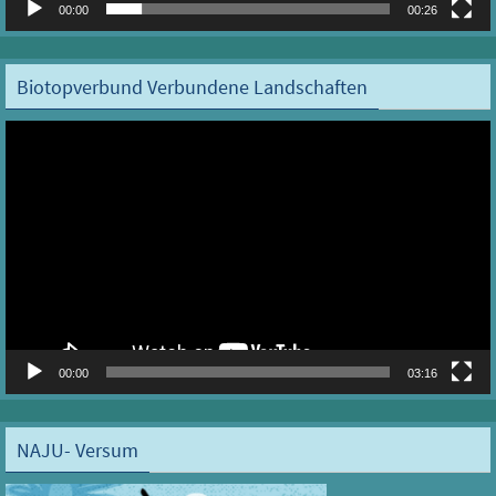
00:00
00:26
Biotopverbund Verbundene Landschaften
Video-
Player
00:00
03:16
NAJU- Versum