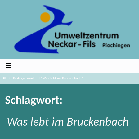
Zum
Inhalt
springen
Home
Beiträge markiert "Was lebt im Bruckenbach"
Schlagwort:
Was lebt im Bruckenbach