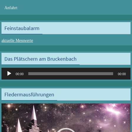
Anfahrt
Feinstaubalarm
aktuelle Messwerte
Das Plätschern am Bruckenbach
Audio-
00:00
00:00
Player
Fledermausführungen
Video-
Player