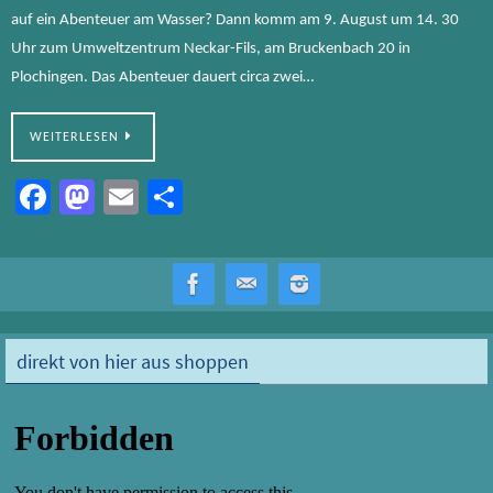
auf ein Abenteuer am Wasser? Dann komm am 9. August um 14. 30
Uhr zum Umweltzentrum Neckar-Fils, am Bruckenbach 20 in
Plochingen. Das Abenteuer dauert circa zwei…
WEITERLESEN
Fa
M
E
Te
ce
as
m
ile
b
to
ail
n
o
d
ok
o
direkt von hier aus shoppen
n