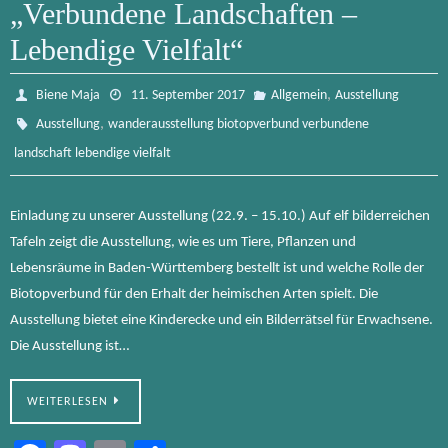
b
to
ail
n
„Verbundene Landschaften –
o
d
Lebendige Vielfalt“
ok
o
n
,
Biene Maja
11. September 2017
Allgemein
Ausstellung
,
Ausstellung
wanderausstellung biotopverbund verbundene
landschaft lebendige vielfalt
Einladung zu unserer Ausstellung (22.9. – 15.10.) Auf elf bilderreichen
Tafeln zeigt die Ausstellung, wie es um Tiere, Pflanzen und
Lebensräume in Baden-Württemberg bestellt ist und welche Rolle der
Biotopverbund für den Erhalt der heimischen Arten spielt. Die
Ausstellung bietet eine Kinderecke und ein Bilderrätsel für Erwachsene.
Die Ausstellung ist…
WEITERLESEN