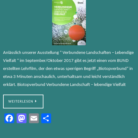
Anlässlich unserer Ausstellung “ Verbundene Landschaften – Lebendige
Vielfalt “ im September/Oktober 2017 gibt es jetzt einen vom BUND
erstellten Lehrfilm, der den etwas sperrigen Begriff „Biotopverbund“ in
etwa 3 Minuten anschaulich, unterhaltsam und leicht verständlich
erklärt. Biotopverbund Verbundene Landschaft – lebendige Vielfalt
WEITERLESEN
Fa
M
E
Te
ce
as
m
ile