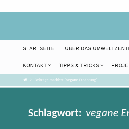
Zum
Inhalt
springen
Zum
STARTSEITE
ÜBER DAS UMWELTZEN
Inhalt
springen
KONTAKT
TIPPS & TRICKS
PROJE
Home
Beiträge markiert "vegane Ernährung"
Schlagwort:
vegane E