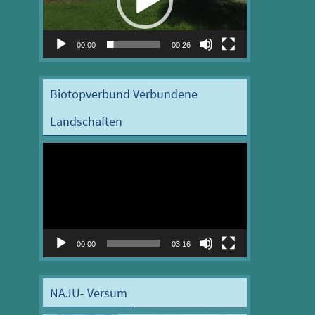
00:00
00:26
Biotopverbund Verbundene
Landschaften
Video-
Player
00:00
03:16
NAJU- Versum