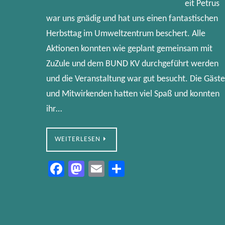
eit Petrus
war uns gnädig und hat uns einen fantastischen
Herbsttag im Umweltzentrum beschert. Alle
Aktionen konnten wie geplant gemeinsam mit
ZuZule und dem BUND KV durchgeführt werden
und die Veranstaltung war gut besucht. Die Gäste
und Mitwirkenden hatten viel Spaß und konnten
ihr…
WEITERLESEN
Fa
M
E
Te
ce
as
m
ile
b
to
ail
n
o
d