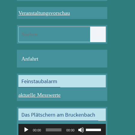
Veranstaltungsvorschau
Suchen
Suchen
nach:
Anfahrt
Feinstaubalarm
aktuelle Messwerte
Das Plätschern am Bruckenbach
Audio-
Pfeiltasten
00:00
00:00