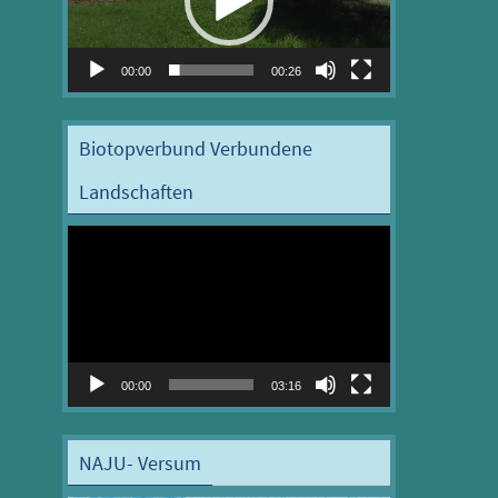
00:00
00:26
Biotopverbund Verbundene
Landschaften
Video-
Player
00:00
03:16
NAJU- Versum