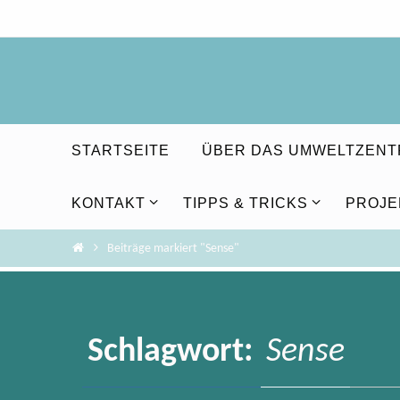
Zum
Inhalt
springen
Zum
STARTSEITE
ÜBER DAS UMWELTZEN
Inhalt
springen
KONTAKT
TIPPS & TRICKS
PROJE
Home
Beiträge markiert "Sense"
Schlagwort:
Sense