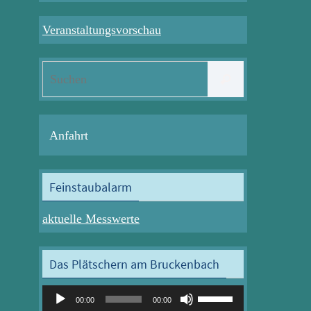
Veranstaltungsvorschau
Suchen
Suchen
nach:
Anfahrt
Feinstaubalarm
aktuelle Messwerte
Das Plätschern am Bruckenbach
Audio-
Pfeiltasten
00:00
00:00