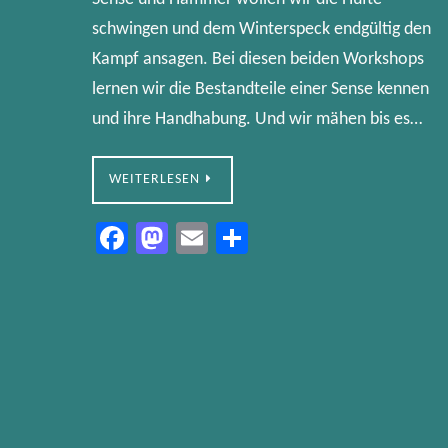
schwingen und dem Winterspeck endgültig den
Kampf ansagen. Bei diesen beiden Workshops
lernen wir die Bestandteile einer Sense kennen
und ihre Handhabung. Und wir mähen bis es…
WEITERLESEN
Fa
M
E
Te
ce
as
m
ile
b
to
ail
n
o
d
ok
o
n