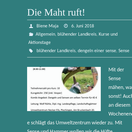
Die Maht ruft!
Biene Maja
6. Juni 2018
Allgemein
,
blühender Landkreis
,
Kurse und
Aktionstage
blühender Landkreis
,
dengeln einer sense
,
Sense
Mit der
Sense
mähen, wa
sonst! Auc
an diesem
Wochenen
e schlägt das Umweltzentrum wieder zu. Mit
Sense und Hammer wollen wir die Hüfte