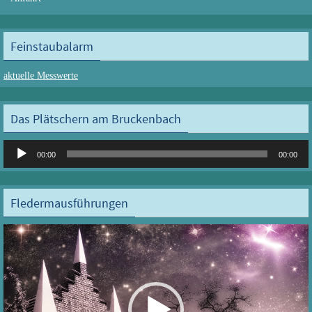
Feinstaubalarm
aktuelle Messwerte
Das Plätschern am Bruckenbach
Audio-
00:00
00:00
Player
Fledermausführungen
Video-
Player