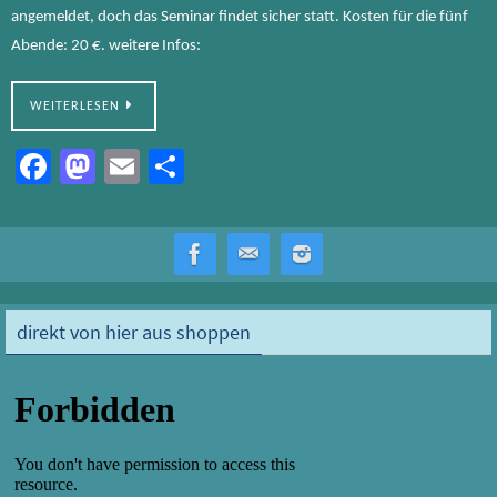
angemeldet, doch das Seminar findet sicher statt. Kosten für die fünf
Abende: 20 €. weitere Infos:
WEITERLESEN
Fa
M
E
Te
ce
as
m
ile
b
to
ail
n
o
d
ok
o
direkt von hier aus shoppen
n