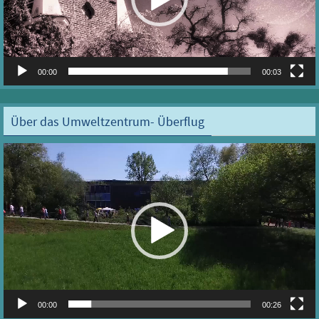
00:00
00:03
Über das Umweltzentrum- Überflug
Video-
Player
00:00
00:26