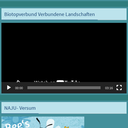
Biotopverbund Verbundene Landschaften
Video-
Player
00:00
03:16
NAJU- Versum