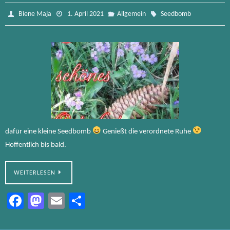
Biene Maja
1. April 2021
Allgemein
Seedbomb
dafür eine kleine Seedbomb
Genießt die verordnete Ruhe
Hoffentlich bis bald.
WEITERLESEN
Fa
M
E
Te
ce
as
m
ile