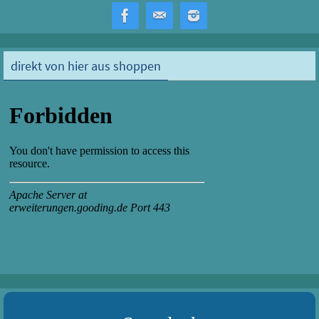
b
to
ail
n
o
d
ok
o
direkt von hier aus shoppen
n