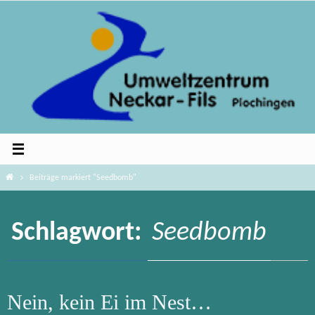
Zum
Inhalt
springen
Home
Beiträge markiert "Seedbomb"
Schlagwort:
Seedbomb
Nein, kein Ei im Nest…