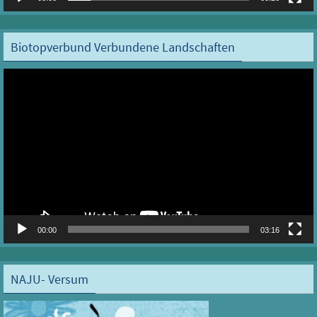
Biotopverbund Verbundene Landschaften
Video-
Player
00:00
03:16
NAJU- Versum