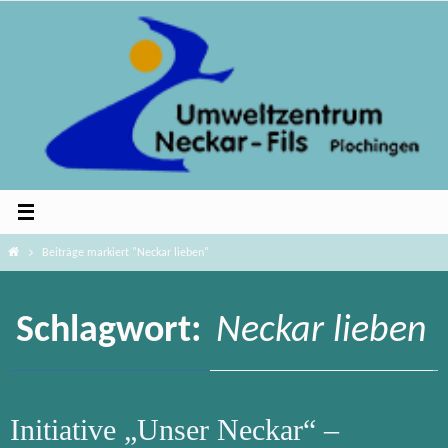
Zum
Inhalt
springen
Home
Beiträge markiert "Neckar lieben"
Schlagwort:
Neckar lieben
Initiative „Unser Neckar“ –