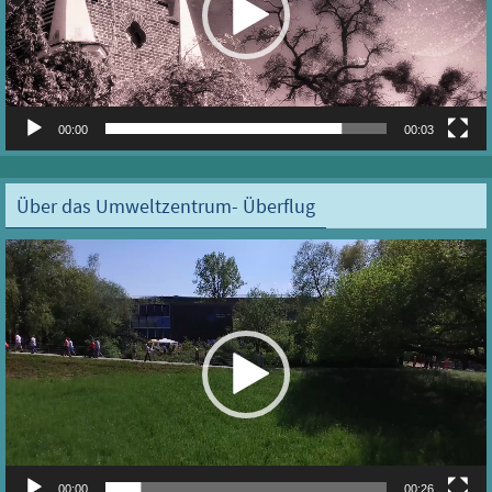
00:00
00:03
Über das Umweltzentrum- Überflug
Video-
Player
00:00
00:26