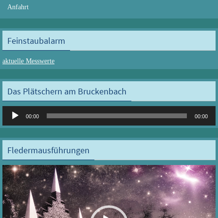
Anfahrt
Feinstaubalarm
aktuelle Messwerte
Das Plätschern am Bruckenbach
Audio-
00:00
00:00
Player
Fledermausführungen
Video-
Player