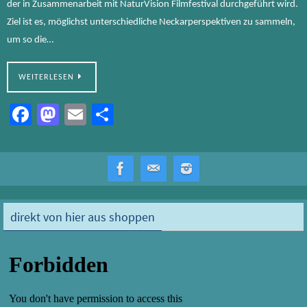
der in Zusammenarbeit mit NaturVision Filmfestival durchgeführt wird.
Ziel ist es, möglichst unterschiedliche Neckarperspektiven zu sammeln,
um so die…
WEITERLESEN
Fa
M
E
Te
ce
as
m
ile
b
to
ail
n
o
d
ok
o
direkt von hier aus shoppen
n