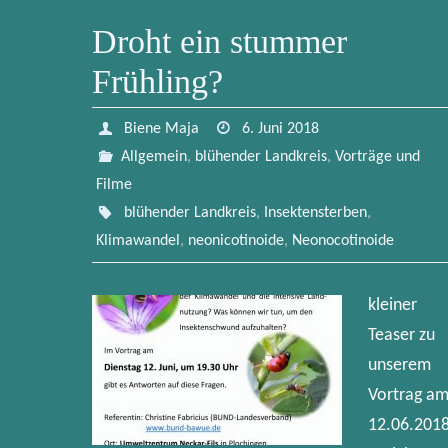
Droht ein stummer
Frühling?
Biene Maja
6. Juni 2018
Allgemein
,
blühender Landkreis
,
Vorträge und
Filme
blühender Landkreis
,
Insektensterben
,
Klimawandel
,
neonicotinoide
,
Neonocotinoide
kleiner
Teaser zu
unserem
Vortrag a
12.06.201