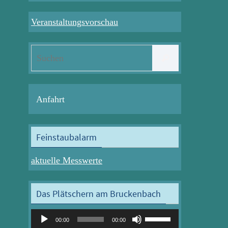
Veranstaltungsvorschau
Suchen
Suchen
nach:
Anfahrt
Feinstaubalarm
aktuelle Messwerte
Das Plätschern am Bruckenbach
Audio-
Pfeiltasten
00:00
00:00