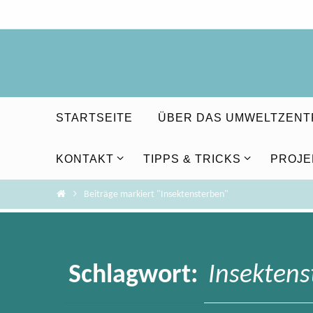
Zum
Inhalt
springen
Zum
STARTSEITE
ÜBER DAS UMWELTZEN
Inhalt
springen
KONTAKT
TIPPS & TRICKS
PROJE
Home
Beiträge markiert "Insektensterben"
Schlagwort:
Insektens