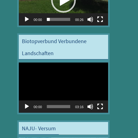
00:00
00:26
Biotopverbund Verbundene
Landschaften
Video-
Player
00:00
03:16
NAJU- Versum