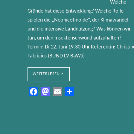
Welche
Gründe hat diese Entwicklung? Welche Rolle
spielen die „Neonicotinoide“, der Klimawandel
und die intensive Landnutzung? Was können wir
tun, um den Insektenschwund aufzuhalten?
Termin: Di 12. Juni 19.30 Uhr Referentin: Christin
Fabricius (BUND LV BaWü)
WEITERLESEN
Fa
M
E
Te
ce
as
m
ile
b
to
ail
n
o
d
ok
o