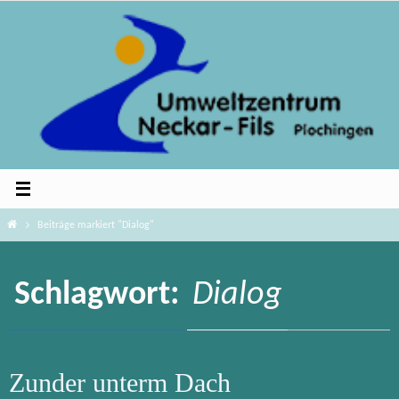
Zum
Inhalt
springen
Home
Beiträge markiert "Dialog"
Schlagwort:
Dialog
Zunder unterm Dach