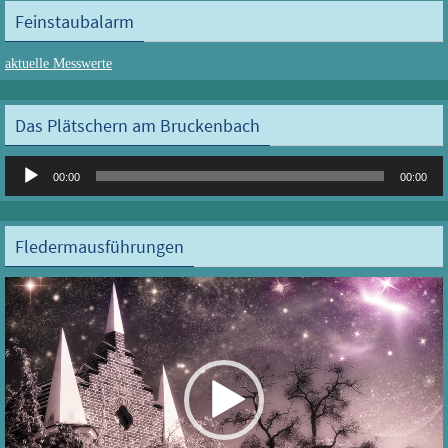
Feinstaubalarm
aktuelle Messwerte
Das Plätschern am Bruckenbach
Audio-
00:00
00:00
Player
Fledermausführungen
Video-
Player