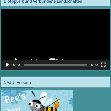
Biotopverbund Verbundene Landschaften
Video-
Player
00:00
03:16
NAJU- Versum