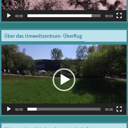
00:00
00:03
Über das Umweltzentrum- Überflug
Video-
Player
00:00
00:26