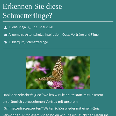
b
to
ail
n
Erkennen Sie diese
o
d
Schmetterlinge?
ok
o
n
Biene Maja
11. Mai 2020
,
,
,
,
Allgemein
Artenschutz
Inspiration
Quiz
Vorträge und Filme
,
Bilderquiz
Schmetterlinge
Dank der Zeitschrift „Geo“ wollen wir Sie heute statt mit unserem
ursprünglich vorgesehenen Vortrag mit unserem
„Schmetterlingsexperten“ Walter Schön wieder mit einem Quiz
verwöhnen. Mit diesem Video holen wir uns ein Stückchen Natur ins