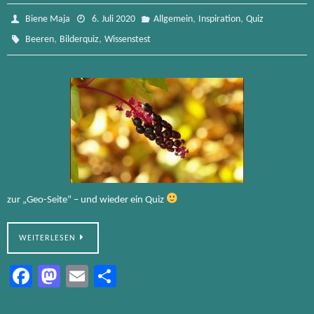
,
,
Biene Maja
6. Juli 2020
Allgemein
Inspiration
Quiz
,
,
Beeren
Bilderquiz
Wissenstest
zur „Geo-Seite“ – und wieder ein Quiz
WEITERLESEN
Fa
M
E
Te
ce
as
m
ile