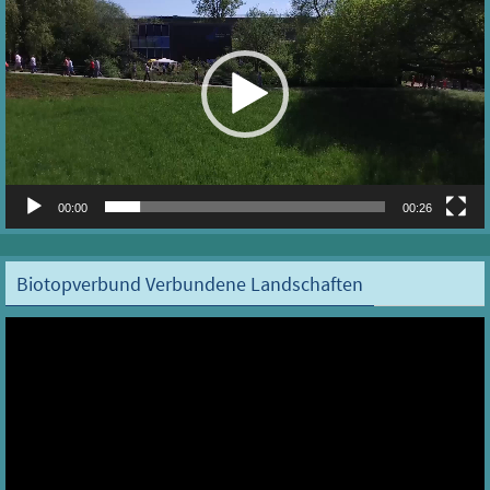
00:00
00:26
Biotopverbund Verbundene Landschaften
Video-
Player