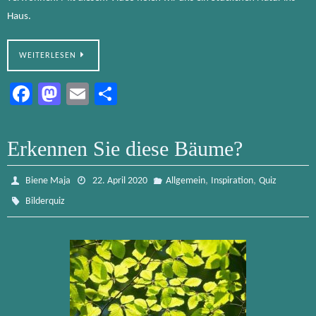
Haus.
WEITERLESEN
Fa
M
E
Te
ce
as
m
ile
b
to
ail
n
Erkennen Sie diese Bäume?
o
d
ok
o
,
,
Biene Maja
22. April 2020
Allgemein
Inspiration
Quiz
n
Bilderquiz