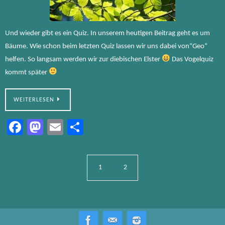
Und wieder gibt es ein Quiz. In unserem heutigen Beitrag geht es um
Bäume. Wie schon beim letzten Quiz lassen wir uns dabei von“Geo“
helfen. So langsam werden wir zur diebischen Elster
Das Vogelquiz
kommt später
WEITERLESEN
Fa
M
E
Te
ce
as
m
ile
b
to
ail
n
1
2
o
d
ok
o
n