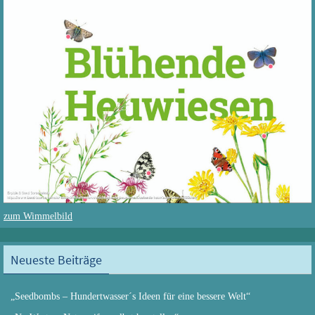
zum Wimmelbild
Neueste Beiträge
„Seedbombs – Hundertwasser´s Ideen für eine bessere Welt“