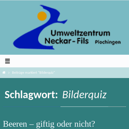
Zum
Inhalt
springen
Home
Beiträge markiert "Bilderquiz"
Schlagwort:
Bilderquiz
Beeren – giftig oder nicht?