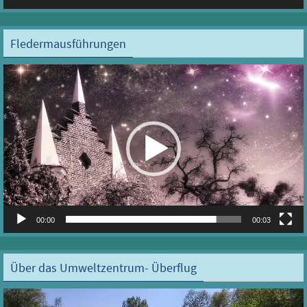
Player
Fledermausführungen
Video-
Player
00:00
00:03
Über das Umweltzentrum- Überflug
Video-