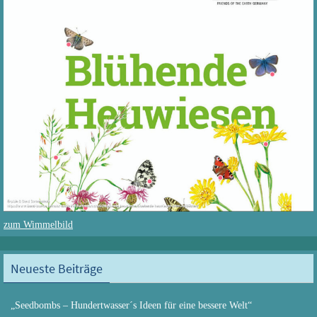
zum Wimmelbild
Neueste Beiträge
„Seedbombs – Hundertwasser´s Ideen für eine bessere Welt“