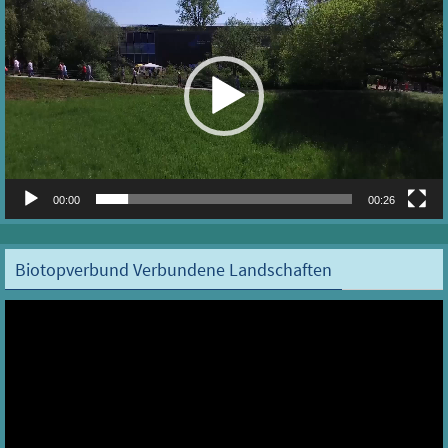
Player
00:00
00:26
Biotopverbund Verbundene Landschaften
Video-
Player