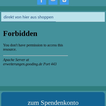
o
d
ok
o
direkt von hier aus shoppen
n
zum Spendenkonto