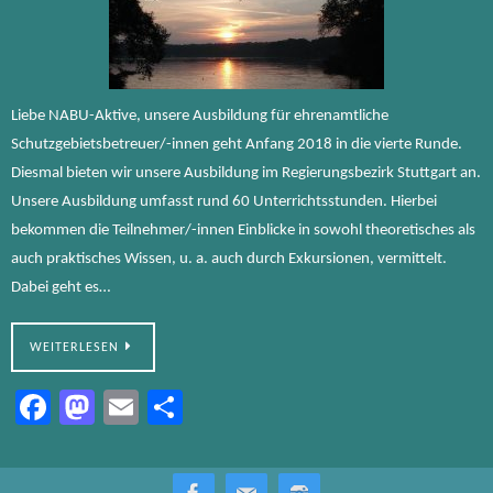
Liebe NABU-Aktive, unsere Ausbildung für ehrenamtliche
Schutzgebietsbetreuer/-innen geht Anfang 2018 in die vierte Runde.
Diesmal bieten wir unsere Ausbildung im Regierungsbezirk Stuttgart an.
Unsere Ausbildung umfasst rund 60 Unterrichtsstunden. Hierbei
bekommen die Teilnehmer/-innen Einblicke in sowohl theoretisches als
auch praktisches Wissen, u. a. auch durch Exkursionen, vermittelt.
Dabei geht es…
WEITERLESEN
Fa
M
E
Te
ce
as
m
ile
b
to
ail
n