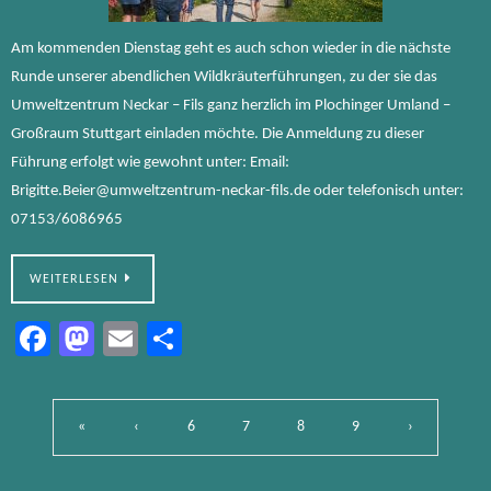
Am kommenden Dienstag geht es auch schon wieder in die nächste
Runde unserer abendlichen Wildkräuterführungen, zu der sie das
Umweltzentrum Neckar – Fils ganz herzlich im Plochinger Umland –
Großraum Stuttgart einladen möchte. Die Anmeldung zu dieser
Führung erfolgt wie gewohnt unter: Email:
Brigitte.Beier@umweltzentrum-neckar-fils.de oder telefonisch unter:
07153/6086965
WEITERLESEN
Fa
M
E
Te
ce
as
m
ile
b
to
ail
n
«
‹
6
7
8
9
›
o
d
ok
o