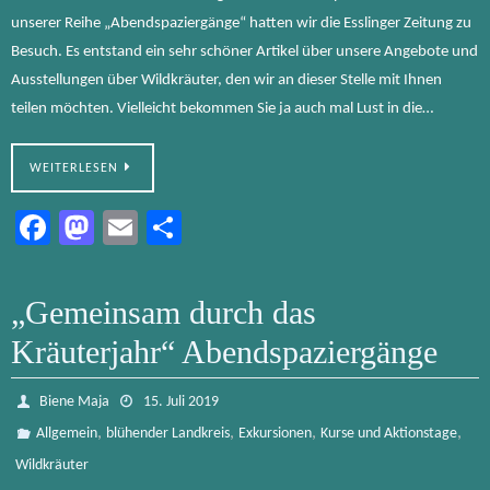
unserer Reihe „Abendspaziergänge“ hatten wir die Esslinger Zeitung zu
Besuch. Es entstand ein sehr schöner Artikel über unsere Angebote und
Ausstellungen über Wildkräuter, den wir an dieser Stelle mit Ihnen
teilen möchten. Vielleicht bekommen Sie ja auch mal Lust in die…
WEITERLESEN
Fa
M
E
Te
ce
as
m
ile
b
to
ail
n
„Gemeinsam durch das
o
d
Kräuterjahr“ Abendspaziergänge
ok
o
n
Biene Maja
15. Juli 2019
,
,
,
,
Allgemein
blühender Landkreis
Exkursionen
Kurse und Aktionstage
Wildkräuter