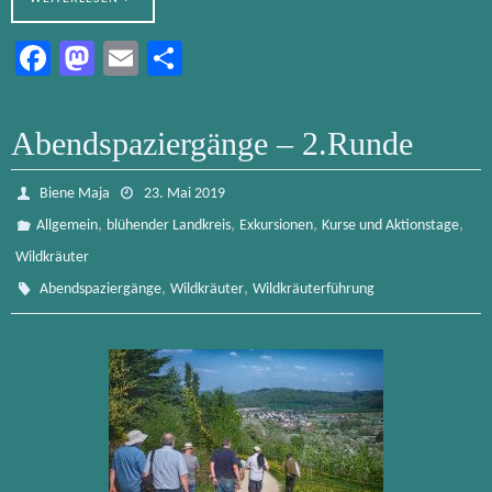
Fa
M
E
Te
ce
as
m
ile
b
to
ail
n
Abendspaziergänge – 2.Runde
o
d
ok
o
Biene Maja
23. Mai 2019
n
,
,
,
,
Allgemein
blühender Landkreis
Exkursionen
Kurse und Aktionstage
Wildkräuter
,
,
Abendspaziergänge
Wildkräuter
Wildkräuterführung