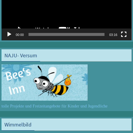
00:00
03:16
NAJU- Versum
tolle Projekte und Freizeitangebote für Kinder und Jugendliche
Wimmelbild