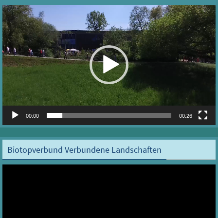
Video-
Player
00:00
00:26
Biotopverbund Verbundene Landschaften
Video-
Player