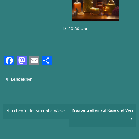
18-20.30 Uhr
Fa
M
E
Te
ce
as
m
ile
b
to
ail
n
.
Lesezeichen
o
d
ok
o
n
Kräuter treffen auf Käse und Wein
Leben in der Streuobstwiese