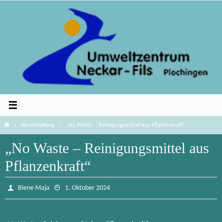
Zum
Inhalt
springen
Home
Veranstaltung
„No Waste – Reinigungsmittel aus Pflanzenkraft“
„No Waste – Reinigungsmittel aus
Pflanzenkraft“
Biene Maja
1. Oktober 2024