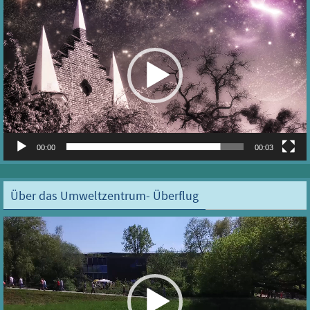
Player
00:00
00:03
Über das Umweltzentrum- Überflug
Video-
Player