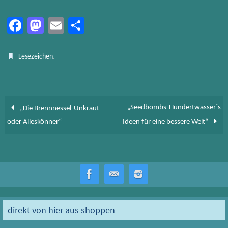
Fa
M
E
Te
ce
as
m
ile
b
to
ail
n
.
Lesezeichen
o
d
ok
o
n
„Seedbombs-Hundertwasser´s
„Die Brennnessel-Unkraut
oder Alleskönner“
Ideen für eine bessere Welt“
direkt von hier aus shoppen