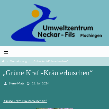
Zum
Inhalt
springen
Home
Veranstaltung
„Grüne Kraft-Kräuterbuschen“
„Grüne Kraft-Kräuterbuschen“
Biene Maja
23. Juli 2024
„Grüne Kraft-Kräuterbuschen“