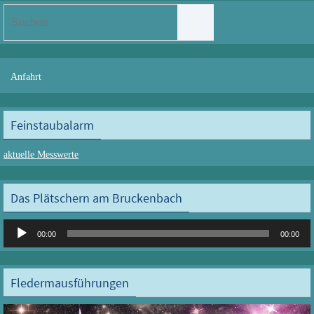
Suchen
Suchen
nach:
Anfahrt
Feinstaubalarm
aktuelle Messwerte
Das Plätschern am Bruckenbach
Audio-
00:00
00:00
Player
Fledermausführungen
Video-