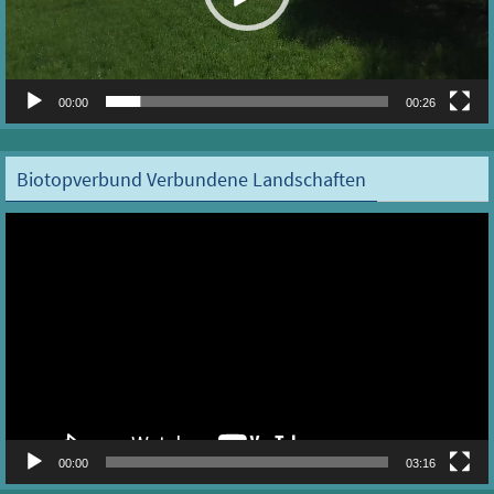
00:00
00:26
Biotopverbund Verbundene Landschaften
Video-
Player
00:00
03:16