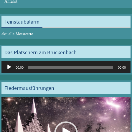
Anfahrt
Feinstaubalarm
aktuelle Messwerte
Das Plätschern am Bruckenbach
Audio-
00:00
00:00
Player
Fledermausführungen
Video-
Player