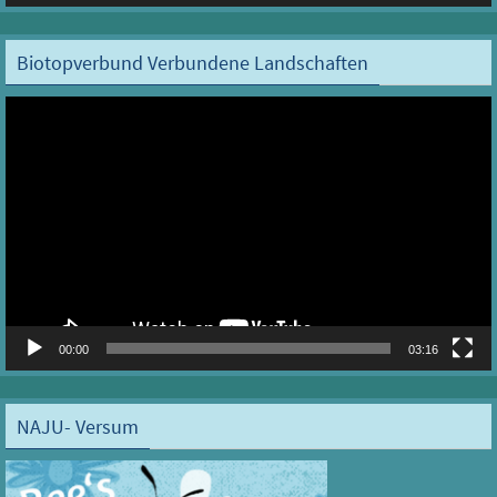
Biotopverbund Verbundene Landschaften
Video-
Player
00:00
03:16
NAJU- Versum