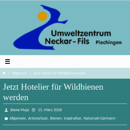
Zum
Inhalt
springen
Home
Allgemein
Jetzt Hotelier für Wildbienen werden
Jetzt Hotelier für Wildbienen
werden
Biene Maja
15. März 2026
,
,
,
,
Allgemein
Artenschutz
Bienen
Inspiration
Naturnah Gärtnern