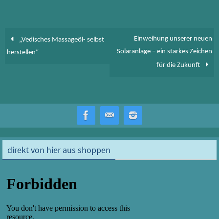
o
d
ok
o
n
Einweihung unserer neuen
„Vedisches Massageöl- selbst
Solaranlage – ein starkes Zeichen
herstellen“
für die Zukunft
direkt von hier aus shoppen