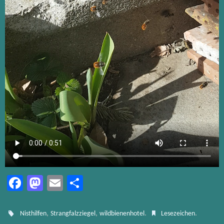
Fa
M
E
Te
ce
as
m
ile
b
to
ail
n
,
,
.
.
Nisthilfen
Strangfalzziegel
wildbienenhotel
Lesezeichen