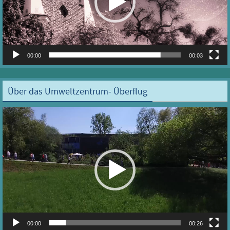
00:00
00:03
Über das Umweltzentrum- Überflug
Video-
Player
00:00
00:26