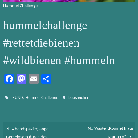
Hummel Challenge
hummelchallenge
#rettetdiebienen
#wildbienen #hummeln
Fa
M
E
Te
ce
as
m
ile
b
to
ail
n
,
.
.
BUND
Hummel Challenge
Lesezeichen
o
d
ok
o
n
No Waste-„Kosmetik aus
Abendspaziergänge –
„Gemeinsam durch das
Kräutern“