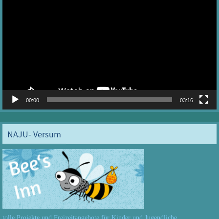
Player
00:00
03:16
NAJU- Versum
tolle Projekte und Freizeitangebote für Kinder und Jugendliche