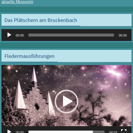
aktuelle Messwerte
Das Plätschern am Bruckenbach
Audio-
00:00
00:00
Player
Fledermausführungen
Video-
Player
00:00
00:03