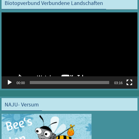
Biotopverbund Verbundene Landschaften
Video-
Player
00:00
03:16
NAJU- Versum