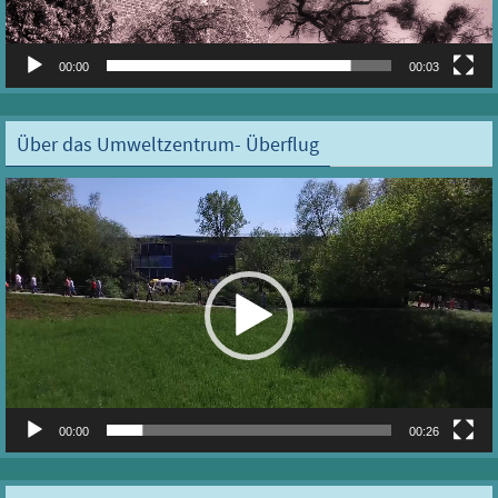
00:00
00:03
Über das Umweltzentrum- Überflug
Video-
Player
00:00
00:26