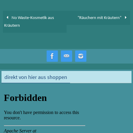
ok
o
n
No Waste-Kosmetik aus
“Räuchern mit Kräutern“
Kräutern
direkt von hier aus shoppen