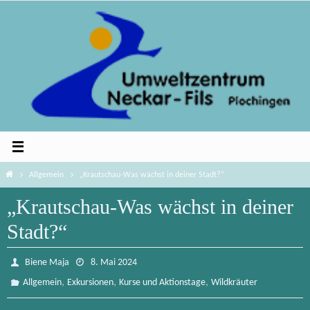
Zum
Inhalt
springen
Home
Allgemein
„Krautschau-Was wächst in deiner Stadt?“
„Krautschau-Was wächst in deiner
Stadt?“
Biene Maja
8. Mai 2024
,
,
,
Allgemein
Exkursionen
Kurse und Aktionstage
Wildkräuter