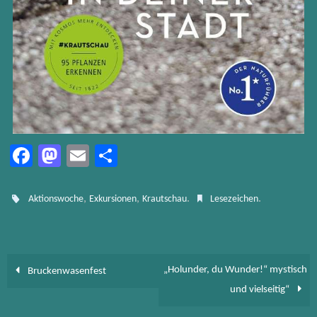
Fa
M
E
Te
ce
as
m
ile
b
to
ail
n
,
,
.
.
Aktionswoche
Exkursionen
Krautschau
Lesezeichen
o
d
ok
o
n
„Holunder, du Wunder!“ mystisch
Bruckenwasenfest
und vielseitig“