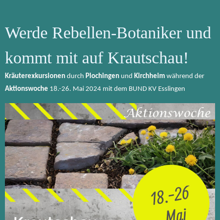
Werde Rebellen-Botaniker und
kommt mit auf Krautschau!
Kräuterexkursionen
durch
Plochingen
und
Kirchheim
während der
Aktionswoche
18.-26. Mai 2024 mit dem BUND KV Esslingen