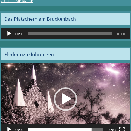
aktuelle Messwerte
Das Plätschern am Bruckenbach
Audio-
00:00
00:00
Player
Fledermausführungen
Video-
Player
00:00
00:03