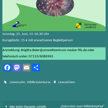
Sonntag, 25. Juni, 15-16.30 Uhr
Kursgebühr: 15 € mit erwachsener Begleitperson
Anmeldung: Brigitte.Beier@umweltzentrum-neckar-fils.de oder
telefonisch unter: 07153/6086965
Fa
M
E
Te
ce
as
m
ile
b
to
ail
n
,
.
.
Löwenzahn
Wildkräuterkurse
Lesezeichen
o
d
ok
o
n
„Exkursion zum Wildobstpfad“
Wer beim Dengeln schläft,