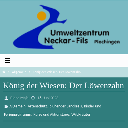
Zum
Inhalt
springen
Home
Allgemein
König der Wiesen: Der Löwenzahn
König der Wiesen: Der Löwenzahn
Biene Maja
16. Juni 2023
,
,
,
Allgemein
Artenschutz
blühender Landkreis
Kinder und
,
,
Ferienprogramm
Kurse und Aktionstage
Wildkräuter