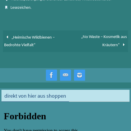
o
d
.
Lesezeichen
ok
o
n
„No Waste – Kosmetik aus
„Heimische Wildbienen –
Bedrohte Vielfalt“
Kräutern“
direkt von hier aus shoppen