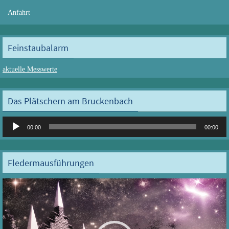
Anfahrt
Feinstaubalarm
aktuelle Messwerte
Das Plätschern am Bruckenbach
Audio-
00:00
00:00
Player
Fledermausführungen
Video-
Player