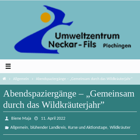
Zum
Inhalt
springen
Home
Allgemein
Abendspaziergänge – „Gemeinsam durch das Wildkräuterjahr”
Abendspaziergänge – „Gemeinsam
durch das Wildkräuterjahr”
Biene Maja
11. April 2022
,
,
,
Allgemein
blühender Landkreis
Kurse und Aktionstage
Wildkräuter