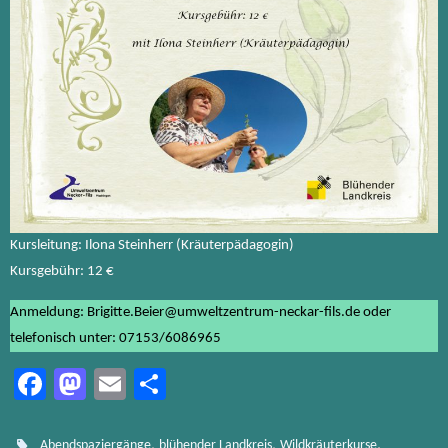
Kursleitung: Ilona Steinherr (Kräuterpädagogin)
Kursgebühr: 12 €
Anmeldung: Brigitte.Beier@umweltzentrum-neckar-fils.de oder
telefonisch unter: 07153/6086965
Fa
M
E
Te
ce
as
m
ile
b
to
ail
n
,
,
.
Abendspaziergänge
blühender Landkreis
Wildkräuterkurse