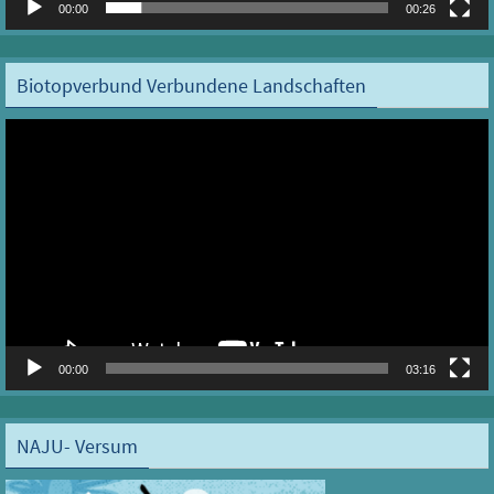
00:00
00:26
Biotopverbund Verbundene Landschaften
Video-
Player
00:00
03:16
NAJU- Versum