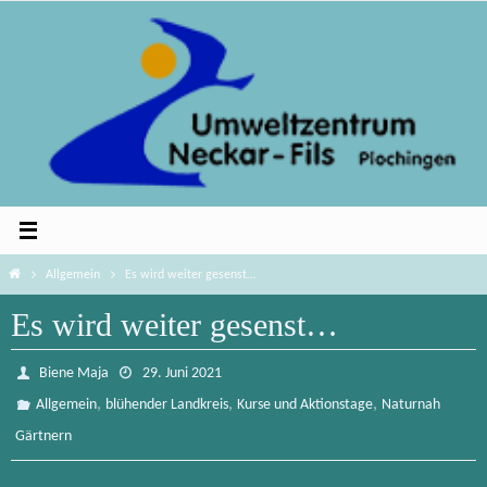
Zum
Inhalt
springen
Home
Allgemein
Es wird weiter gesenst…
Es wird weiter gesenst…
Biene Maja
29. Juni 2021
,
,
,
Allgemein
blühender Landkreis
Kurse und Aktionstage
Naturnah
Gärtnern