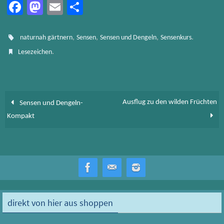
Fa
M
E
Te
ce
as
m
ile
b
to
ail
n
,
,
,
.
naturnah gärtnern
Sensen
Sensen und Dengeln
Sensenkurs
o
d
.
Lesezeichen
ok
o
n
Ausflug zu den wilden Früchten
Sensen und Dengeln-
Kompakt
direkt von hier aus shoppen