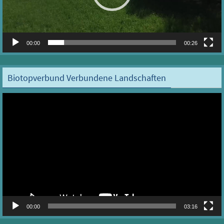
00:00
00:26
Biotopverbund Verbundene Landschaften
Video-
Player
00:00
03:16