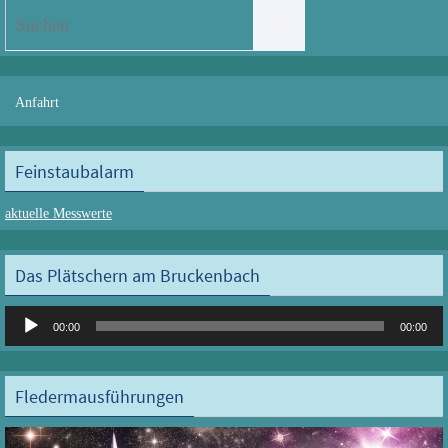
Suchen
Suchen
nach:
Anfahrt
Feinstaubalarm
aktuelle Messwerte
Das Plätschern am Bruckenbach
Audio-
00:00
00:00
Player
Fledermausführungen
Video-