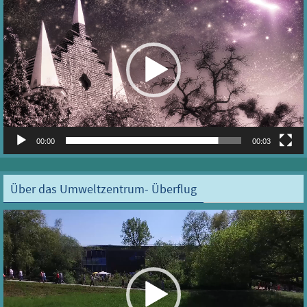
Player
00:00
00:03
Über das Umweltzentrum- Überflug
Video-
Player