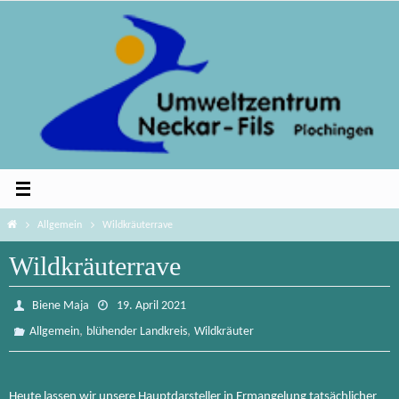
Zum
Inhalt
springen
Home
Allgemein
Wildkräuterrave
Wildkräuterrave
Biene Maja
19. April 2021
,
,
Allgemein
blühender Landkreis
Wildkräuter
Heute lassen wir unsere Hauptdarsteller in Ermangelung tatsächlicher