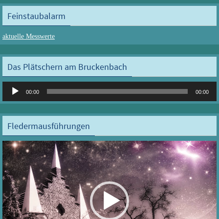
Feinstaubalarm
aktuelle Messwerte
Das Plätschern am Bruckenbach
Audio-
00:00
00:00
Player
Fledermausführungen
Video-
Player