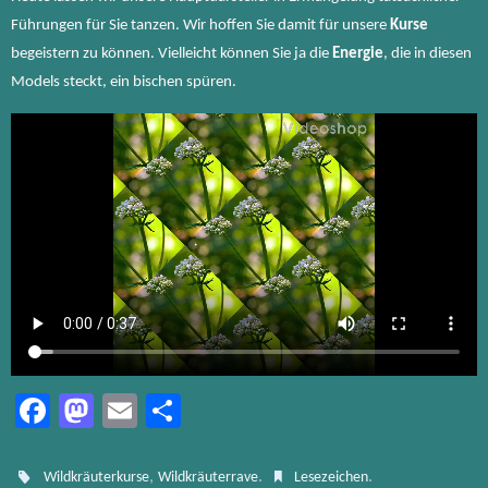
Führungen für Sie tanzen. Wir hoffen Sie damit für unsere
Kurse
begeistern zu können. Vielleicht können Sie ja die
Energie
, die in diesen
Models steckt, ein bischen spüren.
Fa
M
E
Te
ce
as
m
ile
b
to
ail
n
,
.
.
Wildkräuterkurse
Wildkräuterrave
Lesezeichen