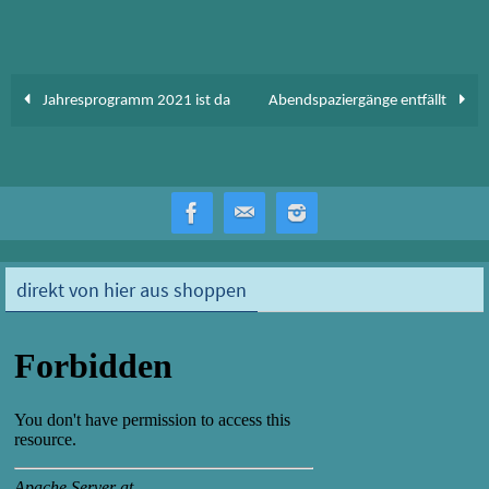
o
d
ok
o
n
Jahresprogramm 2021 ist da
Abendspaziergänge entfällt
direkt von hier aus shoppen