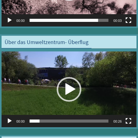
00:00
00:03
Über das Umweltzentrum- Überflug
Video-
Player
00:00
00:26