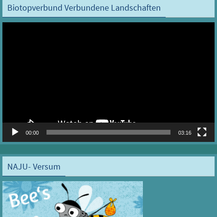
Biotopverbund Verbundene Landschaften
Video-
Player
00:00
03:16
NAJU- Versum