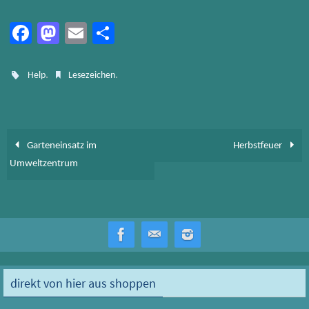
Fa
M
E
Te
ce
as
m
ile
b
to
ail
n
.
.
Help
Lesezeichen
o
d
ok
o
n
Garteneinsatz im
Herbstfeuer
Umweltzentrum
direkt von hier aus shoppen