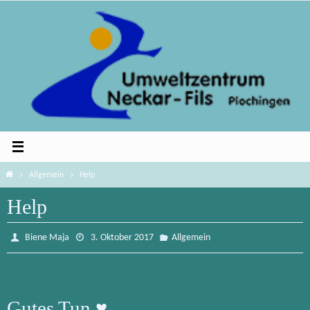
Zum
Inhalt
springen
Home
Allgemein
Help
Help
Biene Maja
3. Oktober 2017
Allgemein
Gutes Tun ♥