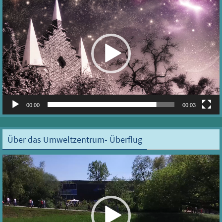
Player
00:00
00:03
Über das Umweltzentrum- Überflug
Video-
Player