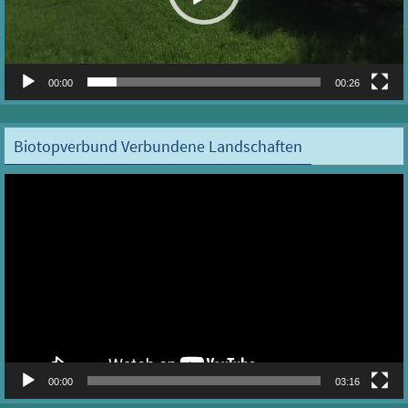
00:00
00:26
Biotopverbund Verbundene Landschaften
Video-
Player
00:00
03:16