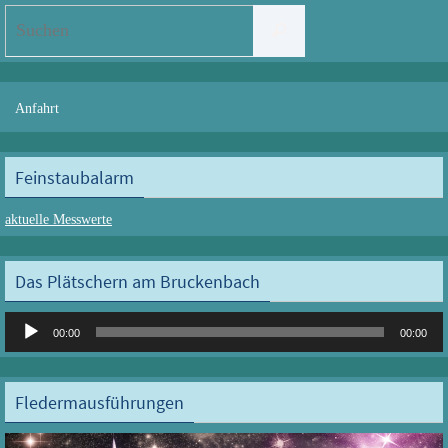
Suchen
Suchen
nach:
Anfahrt
Feinstaubalarm
aktuelle Messwerte
Das Plätschern am Bruckenbach
Audio-
00:00
00:00
Player
Fledermausführungen
Video-