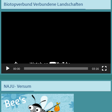
Biotopverbund Verbundene Landschaften
Video-
Player
00:00
03:16
NAJU- Versum