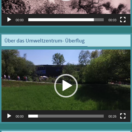
00:00
00:03
Über das Umweltzentrum- Überflug
Video-
Player
00:00
00:26