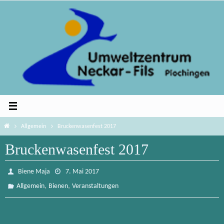
Zum
Inhalt
springen
Home
Allgemein
Bruckenwasenfest 2017
Bruckenwasenfest 2017
Biene Maja
7. Mai 2017
,
,
Allgemein
Bienen
Veranstaltungen