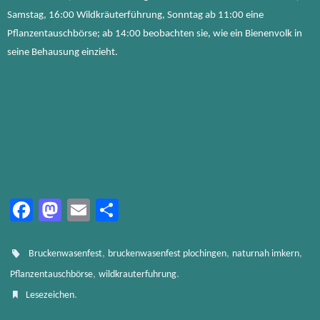
Samstag, 16:00 Wildkräuterführung, Sonntag ab 11:00 eine
Pflanzentauschbörse; ab 14:00 beobachten sie, wie ein Bienenvolk in
seine Behausung einzieht.
Fa
M
E
Te
ce
as
m
ile
b
to
ail
n
,
,
,
Bruckenwasenfest
bruckenwasenfest plochingen
naturnah imkern
o
d
,
.
Pflanzentauschbörse
wildkrauterfuhrung
.
Lesezeichen
ok
o