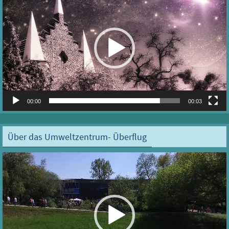
Player
00:00
00:03
Über das Umweltzentrum- Überflug
Video-
Player