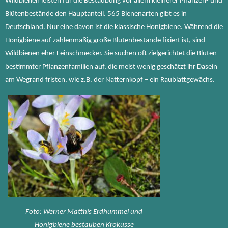
Wildbienen leisten für die Bestäubung vor allem kleinerer Pflanzen- und
Blütenbestände den Hauptanteil. 565 Bienenarten gibt es in
Deutschland. Nur eine davon ist die klassische Honigbiene. Während die
Honigbiene auf zahlenmäßig große Blütenbestände fixiert ist, sind
Wildbienen eher Feinschmecker. Sie suchen oft zielgerichtet die Blüten
bestimmter Pflanzenfamilien auf, die meist wenig geschätzt ihr Dasein
am Wegrand fristen, wie z.B. der Natternkopf – ein Raublattgewächs.
Foto: Werner Matthis Erdhummel und
Honigbiene bestäuben Krokusse