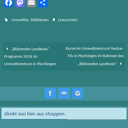
Fa
M
E
Te
ce
as
m
ile
b
to
ail
n
,
.
.
Umwelttip
Wildbienen
Lesezeichen
o
d
ok
o
n
Kurse im Umweltzentrum Neckar-
„Blühender Landkreis“
Fils in Plochingen im Rahmen des
Programm 2016 im
Umweltzentrum in Plochingen
„Blühenden Landkreis“
direkt von hier aus shoppen