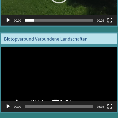
00:00
00:26
Biotopverbund Verbundene Landschaften
Video-
Player
00:00
03:16