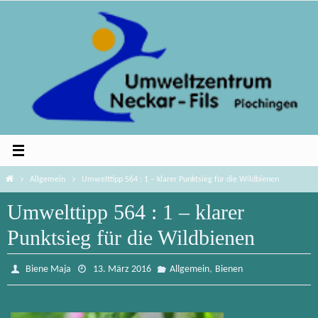
Zum
Inhalt
springen
Home
Allgemein
Umwelttipp 564 : 1 – klarer Punktsieg für die Wildbienen
Umwelttipp 564 : 1 – klarer
Punktsieg für die Wildbienen
,
Biene Maja
13. März 2016
Allgemein
Bienen