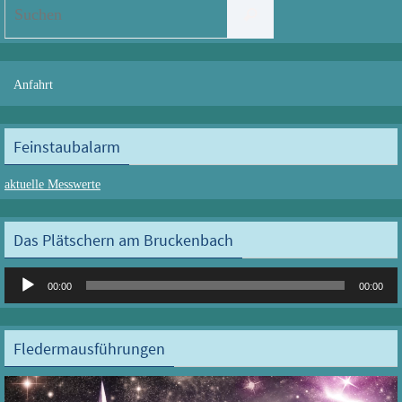
Suchen
Suchen
nach:
Anfahrt
Feinstaubalarm
aktuelle Messwerte
Das Plätschern am Bruckenbach
Audio-
00:00
00:00
Player
Fledermausführungen
Video-