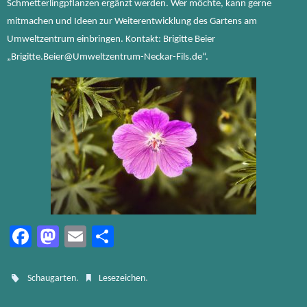
Schmetterlingpflanzen ergänzt werden. Wer möchte, kann gerne
mitmachen und Ideen zur Weiterentwicklung des Gartens am
Umweltzentrum einbringen. Kontakt: Brigitte Beier
„Brigitte.Beier@Umweltzentrum-Neckar-Fils.de“.
Fa
M
E
Te
ce
as
m
ile
b
to
ail
n
.
.
Schaugarten
Lesezeichen
o
d