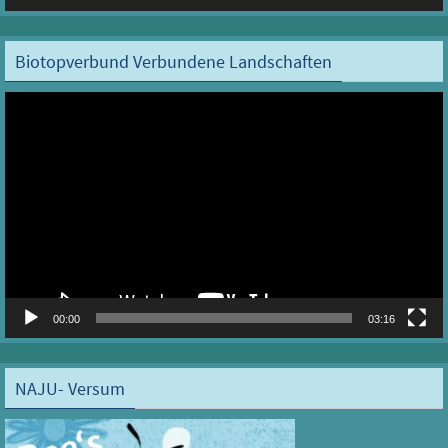
Biotopverbund Verbundene Landschaften
Video-
Player
00:00
03:16
NAJU- Versum