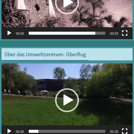
00:00
00:03
Über das Umweltzentrum- Überflug
Video-
Player
00:00
00:26