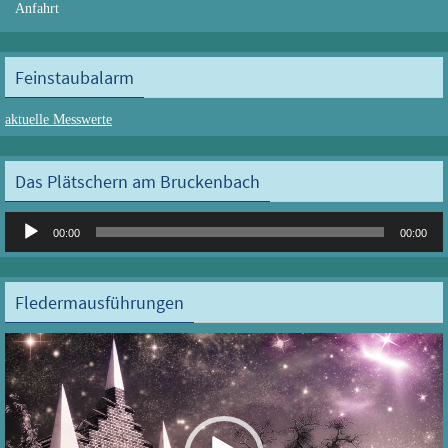
Anfahrt
Feinstaubalarm
aktuelle Messwerte
Das Plätschern am Bruckenbach
Audio-
00:00
00:00
Player
Fledermausführungen
Video-
Player