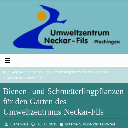
Zum
Inhalt
springen
Home
Allgemein
Bienen- und Schmetterlingpflanzen für den Garten des
Umweltzentrums Neckar-Fils
Bienen- und Schmetterlingpflanzen
für den Garten des
Umweltzentrums Neckar-Fils
,
Biene Maja
18. Juli 2015
Allgemein
blühender Landkreis